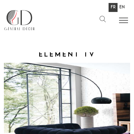
Fr
En
Élément TV