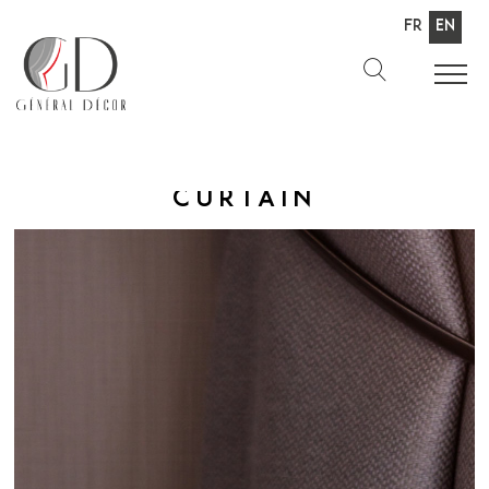
Fr
En
Curtain