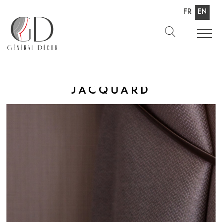
Fr
En
Jacquard