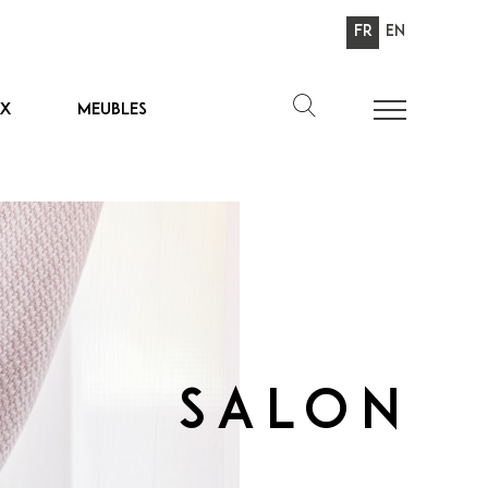
Fr
En
ux
Meubles
Salon