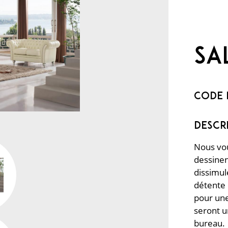
Sa
Code 
Nous vou
dessinen
dissimul
détente 
pour une
seront u
bureau.