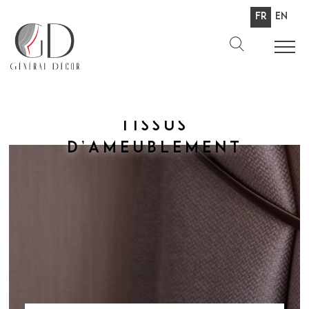
Fr
En
Tissus
d’ameublement