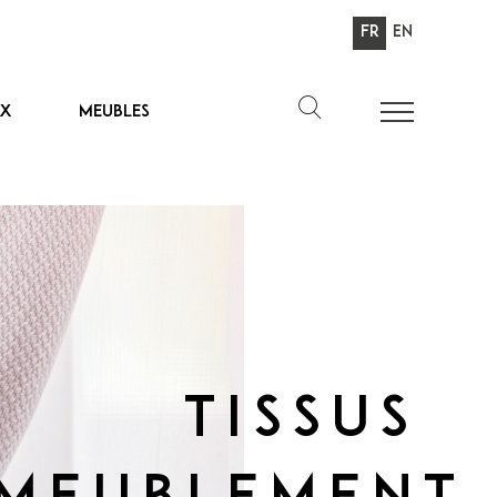
Fr
En
ux
Meubles
Tissus