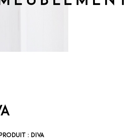
ameublement
VA
Produit :
DIVA