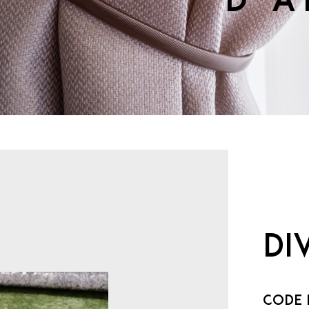
d’
DI
Code 