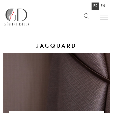
Fr
En
Jacquard