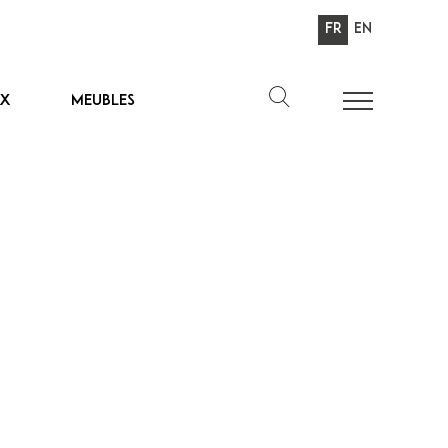
Fr
En
ux
Meubles