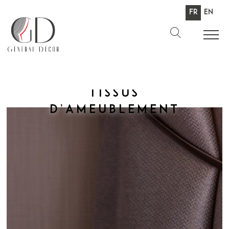
Fr
En
Tissus
d’ameublement