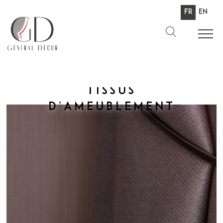
Fr
En
Tissus
d’ameublement