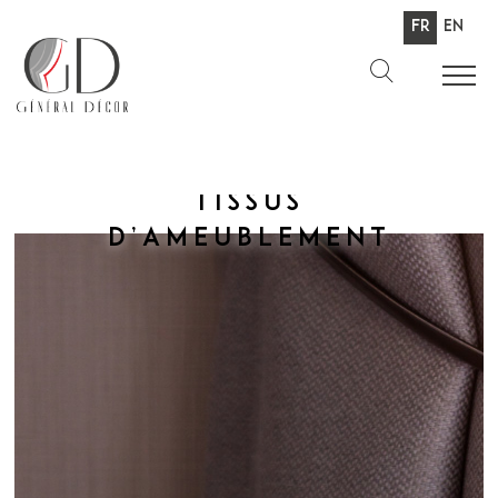
Fr
En
Tissus
d’ameublement