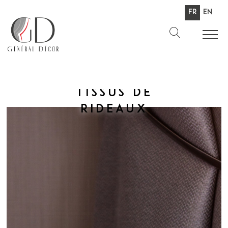
Fr
En
Tissus de
rideaux