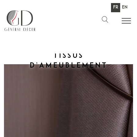
Fr
En
Tissus
d’ameublement