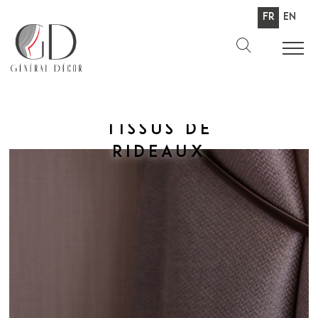
Fr
En
Tissus de
rideaux