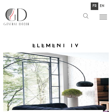
Fr
En
Élément TV